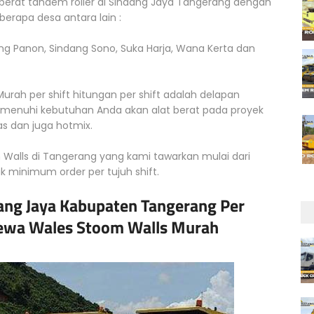
 berat tandem roller di Sindang Jaya Tangerang dengan
rapa desa antara lain :
ng Panon, Sindang Sono, Suka Harja, Wana Kerta dan
rah per shift hitungan per shift adalah delapan
emenuhi kebutuhan Anda akan alat berat pada proyek
s dan juga hotmix.
Walls di Tangerang yang kami tawarkan mulai dari
uk minimum order per tujuh shift.
ang Jaya Kabupaten Tangerang Per
 Sewa Wales Stoom Walls Murah