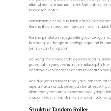
dibutuhkan alat semacam ini. Baik untuk pembu
kekerasan lentur.
Pemakaian alat ini jauh lebih efisien, karena 
Karena itulah, berat dari tendem roller ini tidak 
Karena peralatan ini juga dilengkapi dengan ro
belakang ikut bergetar, sehingga ground impact 
permukaan hamparan.
Hal yang mempengaruhi getaran roda ini adalah
pemadatan yang maksimum maka dipilih frekuen
nantinya akan mempengaruhi kecepatan dari l
Ada dua jenis tandem roller yakni tandem roller
diperuntukan untuk pekerjaan berat seperti pond
akan menyempurnakan pemadatan yang dilakuk
macam alat ini memberikan lintasan roda yan
Struktur Tandem Roller