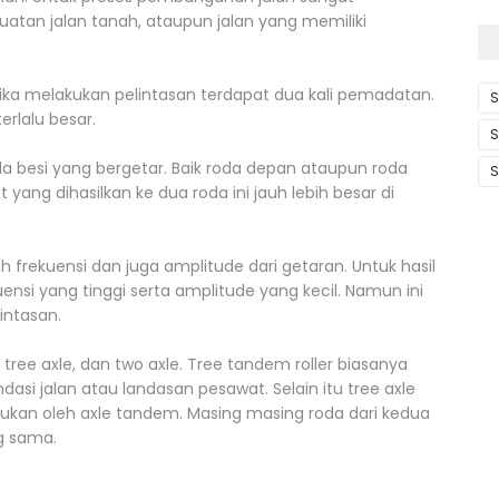
atan jalan tanah, ataupun jalan yang memiliki
ketika melakukan pelintasan terdapat dua kali pemadatan.
S
terlalu besar.
S
da besi yang bergetar. Baik roda depan ataupun roda
S
yang dihasilkan ke dua roda ini jauh lebih besar di
 frekuensi dan juga amplitude dari getaran. Untuk hasil
si yang tinggi serta amplitude yang kecil. Namun ini
intasan.
 tree axle, dan two axle. Tree tandem roller biasanya
asi jalan atau landasan pesawat. Selain itu tree axle
an oleh axle tandem. Masing masing roda dari kedua
g sama.