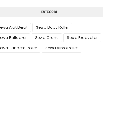
KATEGORI
ewa Alat Berat
Sewa Baby Roller
ewa Bulldozer
Sewa Crane
Sewa Excavator
ewa Tandem Roller
Sewa Vibro Roller