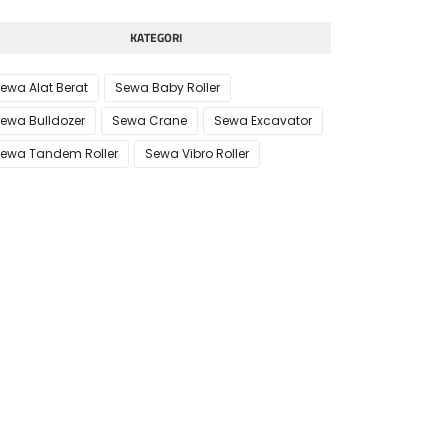
KATEGORI
ewa Alat Berat
Sewa Baby Roller
ewa Bulldozer
Sewa Crane
Sewa Excavator
ewa Tandem Roller
Sewa Vibro Roller