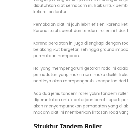
dibutuhkan alat semacam ini. Baik untuk pembu
kekerasan lentur.
Pemakaian alat ini jauh lebih efisien, karena 
Karena itulah, berat dari tendem roller ini tidak 
Karena peralatan ini juga dilengkapi dengan ro
belakang ikut bergetar, sehingga ground impact 
permukaan hamparan.
Hal yang mempengaruhi getaran roda ini adalah
pemadatan yang maksimum maka dipilih frekuen
nantinya akan mempengaruhi kecepatan dari l
Ada dua jenis tandem roller yakni tandem roller
diperuntukan untuk pekerjaan berat seperti pond
akan menyempurnakan pemadatan yang dilakuk
macam alat ini memberikan lintasan roda yan
Struktur Tandem Roller