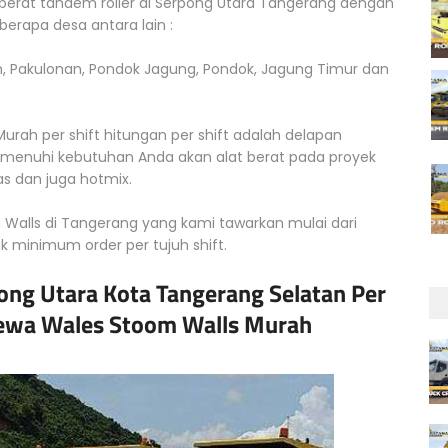
 berat tandem roller di Serpong Utara Tangerang dengan
rapa desa antara lain :
m, Pakulonan, Pondok Jagung, Pondok, Jagung Timur dan
rah per shift hitungan per shift adalah delapan
emenuhi kebutuhan Anda akan alat berat pada proyek
s dan juga hotmix.
Walls di Tangerang yang kami tawarkan mulai dari
uk minimum order per tujuh shift.
ng Utara Kota Tangerang Selatan Per
 Sewa Wales Stoom Walls Murah