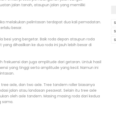
atan jalan tanah, ataupun jalan yang memiliki
ketika melakukan pelintasan terdapat dua kali pemadatan.
S
terlalu besar.
S
da besi yang bergetar. Baik roda depan ataupun roda
S
yang dihasilkan ke dua roda ini jauh lebih besar di
 frekuensi dan juga amplitude dari getaran. Untuk hasil
si yang tinggi serta amplitude yang kecil. Namun ini
intasan.
 tree axle, dan two axle. Tree tandem roller biasanya
asi jalan atau landasan pesawat. Selain itu tree axle
an oleh axle tandem. Masing masing roda dari kedua
g sama.