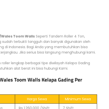
 /Wales Toom Walls
Seperti Tandem Roller 4 Ton,
g sudah terbukti tangguh dan banyak digunakan oleh
g di Indonesia. Bagi Anda yang membutuhkan bisa
rjangkau. Jika serius bisa langsung menghubungi kami.
 roller lengkap berbagai tipe diwilayah Kelapa Gading
uhkan alat berat ini bisa hubungi Kami.
Wales Toom Walls Kelapa Gading Per
Harga Sewa
Minimum Sewa
ng
Rp 1.260,000 /Shift
7 Shift