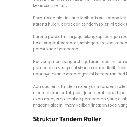
kekerasan lentur.
Pemakaian alat ini jauh lebih efisien, karena 
Karena itulah, berat dari tendem roller ini tidak 
Karena peralatan ini juga dilengkapi dengan ro
belakang ikut bergetar, sehingga ground impact 
permukaan hamparan.
Hal yang mempengaruhi getaran roda ini adalah
pemadatan yang maksimum maka dipilih frekuen
nantinya akan mempengaruhi kecepatan dari l
Ada dua jenis tandem roller yakni tandem roller
diperuntukan untuk pekerjaan berat seperti pond
akan menyempurnakan pemadatan yang dilakuk
macam alat ini memberikan lintasan roda yan
Struktur Tandem Roller