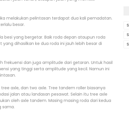
ketika melakukan pelintasan terdapat dua kali pemadatan.
terlalu besar.
S
S
da besi yang bergetar. Baik roda depan ataupun roda
yang dihasilkan ke dua roda ini jauh lebih besar di
S
 frekuensi dan juga amplitude dari getaran. Untuk hasil
si yang tinggi serta amplitude yang kecil. Namun ini
intasan.
 tree axle, dan two axle. Tree tandem roller biasanya
asi jalan atau landasan pesawat. Selain itu tree axle
an oleh axle tandem. Masing masing roda dari kedua
g sama.