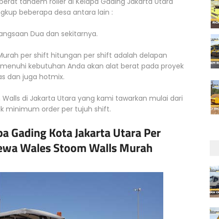
 berat tandem roller di Kelapa Gading Jakarta Utara
kup beberapa desa antara lain :
gangsaan Dua dan sekitarnya.
rah per shift hitungan per shift adalah delapan
emenuhi kebutuhan Anda akan alat berat pada proyek
s dan juga hotmix.
alls di Jakarta Utara yang kami tawarkan mulai dari
uk minimum order per tujuh shift.
a Gading Kota Jakarta Utara Per
 Sewa Wales Stoom Walls Murah