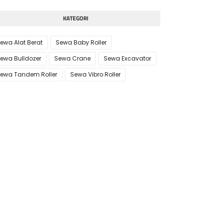
KATEGORI
ewa Alat Berat
Sewa Baby Roller
ewa Bulldozer
Sewa Crane
Sewa Excavator
ewa Tandem Roller
Sewa Vibro Roller