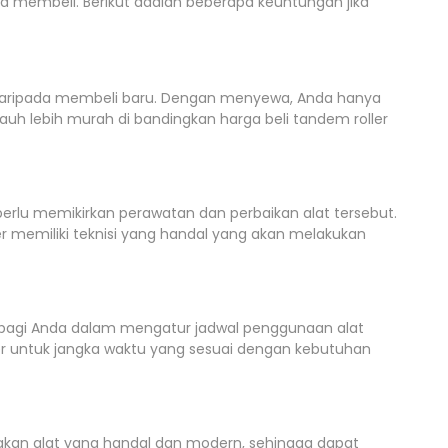
a membeli. Berikut adalah beberapa keuntungan jika
 daripada membeli baru. Dengan menyewa, Anda hanya
uh lebih murah di bandingkan harga beli tandem roller
rlu memikirkan perawatan dan perbaikan alat tersebut.
r memiliki teknisi yang handal yang akan melakukan
s bagi Anda dalam mengatur jadwal penggunaan alat
r untuk jangka waktu yang sesuai dengan kebutuhan
akan alat yang handal dan modern, sehingga dapat