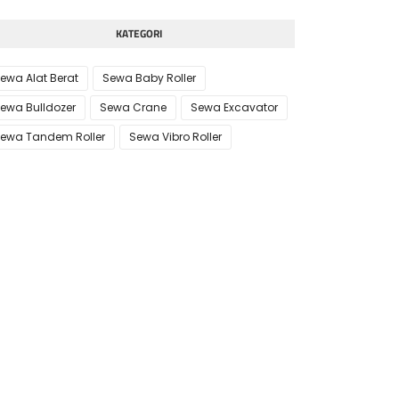
KATEGORI
ewa Alat Berat
Sewa Baby Roller
ewa Bulldozer
Sewa Crane
Sewa Excavator
ewa Tandem Roller
Sewa Vibro Roller