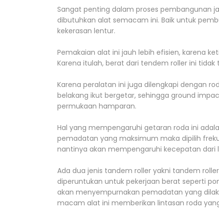
Sangat penting dalam proses pembangunan ja
dibutuhkan alat semacam ini. Baik untuk pembu
kekerasan lentur.
Pemakaian alat ini jauh lebih efisien, karena 
Karena itulah, berat dari tendem roller ini tidak 
Karena peralatan ini juga dilengkapi dengan ro
belakang ikut bergetar, sehingga ground impact 
permukaan hamparan.
Hal yang mempengaruhi getaran roda ini adalah
pemadatan yang maksimum maka dipilih frekuen
nantinya akan mempengaruhi kecepatan dari l
Ada dua jenis tandem roller yakni tandem roller
diperuntukan untuk pekerjaan berat seperti pond
akan menyempurnakan pemadatan yang dilakuk
macam alat ini memberikan lintasan roda yan