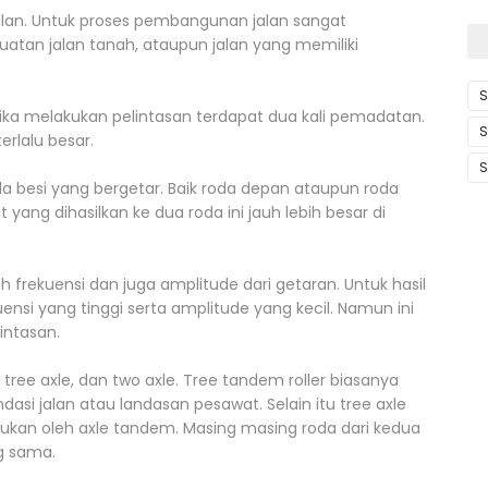
lan. Untuk proses pembangunan jalan sangat
atan jalan tanah, ataupun jalan yang memiliki
S
ketika melakukan pelintasan terdapat dua kali pemadatan.
S
terlalu besar.
S
da besi yang bergetar. Baik roda depan ataupun roda
yang dihasilkan ke dua roda ini jauh lebih besar di
 frekuensi dan juga amplitude dari getaran. Untuk hasil
si yang tinggi serta amplitude yang kecil. Namun ini
intasan.
 tree axle, dan two axle. Tree tandem roller biasanya
asi jalan atau landasan pesawat. Selain itu tree axle
an oleh axle tandem. Masing masing roda dari kedua
g sama.