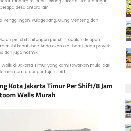
 berat tandem roller di Cakung Jakarta Timur dengan
rapa desa antara lain :
a, Penggilingan, Pulogebang, Ujung Menteng dan
rah per shift hitungan per shift adalah delapan
emenuhi kebutuhan Anda akan alat berat pada proyek
s dan juga hotmix.
alls di Jakarta Timur yang kami tawarkan mulai dari
uk minimum order per tujuh shift.
g Kota Jakarta Timur Per Shift/8 Jam
Stoom Walls Murah