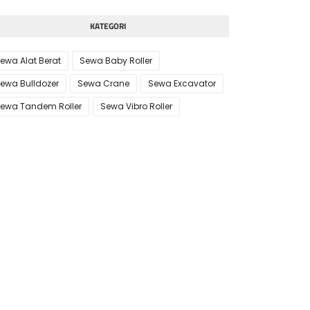
KATEGORI
ewa Alat Berat
Sewa Baby Roller
ewa Bulldozer
Sewa Crane
Sewa Excavator
ewa Tandem Roller
Sewa Vibro Roller