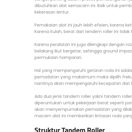
dibutuhkan alat semacam ini. Baik untuk pembu
kekerasan lentur.
Pemakaian alat ini jauh lebih efisien, karena 
Karena itulah, berat dari tendem roller ini tidak 
Karena peralatan ini juga dilengkapi dengan ro
belakang ikut bergetar, sehingga ground impact 
permukaan hamparan.
Hal yang mempengaruhi getaran roda ini adalah
pemadatan yang maksimum maka dipilih frekuen
nantinya akan mempengaruhi kecepatan dari l
Ada dua jenis tandem roller yakni tandem roller
diperuntukan untuk pekerjaan berat seperti pond
akan menyempurnakan pemadatan yang dilakuk
macam alat ini memberikan lintasan roda yan
Struktur Tandem Roller