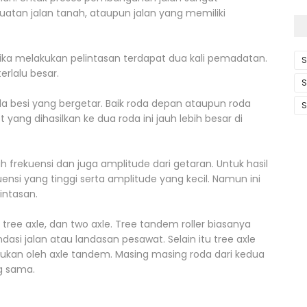
atan jalan tanah, ataupun jalan yang memiliki
ketika melakukan pelintasan terdapat dua kali pemadatan.
S
terlalu besar.
S
da besi yang bergetar. Baik roda depan ataupun roda
S
yang dihasilkan ke dua roda ini jauh lebih besar di
 frekuensi dan juga amplitude dari getaran. Untuk hasil
si yang tinggi serta amplitude yang kecil. Namun ini
intasan.
 tree axle, dan two axle. Tree tandem roller biasanya
asi jalan atau landasan pesawat. Selain itu tree axle
an oleh axle tandem. Masing masing roda dari kedua
g sama.