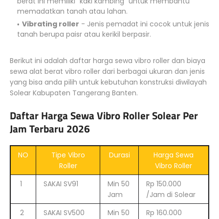
berat ini memiliki “kaki kambing” untuk membantu
memadatkan tanah atau lahan.
Vibrating roller
- Jenis pemadat ini cocok untuk jenis
tanah berupa paisr atau kerikil berpasir.
Berikut ini adalah daftar harga sewa vibro roller dan biaya
sewa alat berat vibro roller dari berbagai ukuran dan jenis
yang bisa anda pilih untuk kebutuhan konstruksi diwilayah
Solear Kabupaten Tangerang Banten.
Daftar Harga Sewa Vibro Roller Solear Per
Jam Terbaru 2026
NO
Tipe Vibro
Durasi
Harga Sewa
Roller
Vibro Roller
1
SAKAI SV91
Min 50
Rp 150.000
Jam
/Jam di Solear
2
SAKAI SV500
Min 50
Rp 160.000