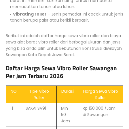
berat ini memiliki “kaki kambing” untuk membantu
memadatkan tanah atau lahan.
Vibrating roller
- Jenis pemadat ini cocok untuk jenis
tanah berupa paisr atau kerikil berpasir.
Berikut ini adalah daftar harga sewa vibro roller dan biaya
sewa alat berat vibro roller dari berbagai ukuran dan jenis
yang bisa anda pilih untuk kebutuhan konstruksi diwilayah
Sawangan Kota Depok Jawa Barat.
Daftar Harga Sewa Vibro Roller Sawangan
Per Jam Terbaru 2026
NO
Tipe Vibro
Durasi
Harga Sewa Vibro
Roller
Roller
1
SAKAI SV91
Min
Rp 150.000 /Jam
50
di Sawangan
Jam