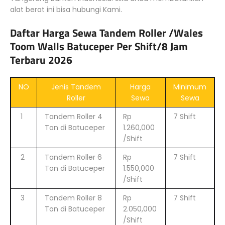
alat berat ini bisa hubungi Kami.
Daftar Harga Sewa Tandem Roller /Wales
Toom Walls Batuceper Per Shift/8 Jam
Terbaru 2026
NO
Jenis Tandem
Harga
Minimum
Roller
Sewa
Sewa
1
Tandem Roller 4
Rp
7 Shift
Ton di Batuceper
1.260,000
/Shift
2
Tandem Roller 6
Rp
7 Shift
Ton di Batuceper
1.550,000
/Shift
3
Tandem Roller 8
Rp
7 Shift
Ton di Batuceper
2.050,000
/Shift