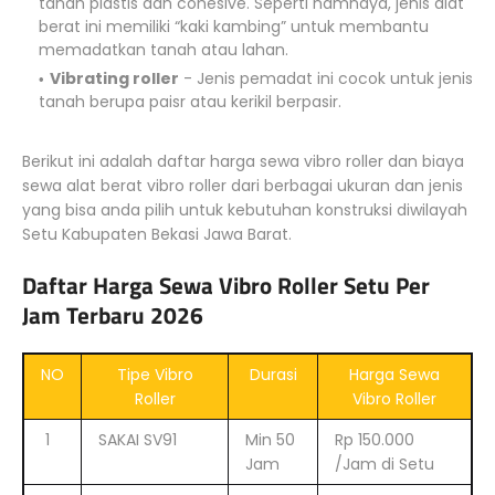
tanah plastis dan cohesive. Seperti namnaya, jenis alat
berat ini memiliki “kaki kambing” untuk membantu
memadatkan tanah atau lahan.
Vibrating roller
- Jenis pemadat ini cocok untuk jenis
tanah berupa paisr atau kerikil berpasir.
Berikut ini adalah daftar harga sewa vibro roller dan biaya
sewa alat berat vibro roller dari berbagai ukuran dan jenis
yang bisa anda pilih untuk kebutuhan konstruksi diwilayah
Setu Kabupaten Bekasi Jawa Barat.
Daftar Harga Sewa Vibro Roller Setu Per
Jam Terbaru 2026
NO
Tipe Vibro
Durasi
Harga Sewa
Roller
Vibro Roller
1
SAKAI SV91
Min 50
Rp 150.000
Jam
/Jam di Setu