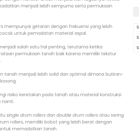
ipadatkan menjadi lebih sempurna serta permukaan
ollers mempunyai getaran dengan frekuensi yang lebih
S
a cocok untuk pemadatan material aspal.
S
njadi salah satu hal penting, terutama ketika
S
rataan permukaan tanah baik karena memiliki tekstur
.
tanah menjadi lebih solid dan optimal dimana butiran-
 kosong.
ngi risiko keretakan pada tanah atau material konstruksi
nanti.
aitu
single drum rollers
dan
double drum rollers
atau sering
 drum rollers, memiliki bobot yang lebih berat dengan
 untuk memadatkan tanah.