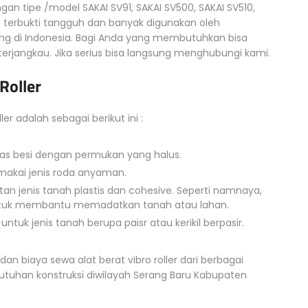
an tipe /model SAKAI SV91, SAKAI SV500, SAKAI SV510,
h terbukti tangguh dan banyak digunakan oleh
g di Indonesia. Bagi Anda yang membutuhkan bisa
rjangkau. Jika serius bisa langsung menghubungi kami.
Roller
er adalah sebagai berikut ini :
as besi dengan permukan yang halus.
akai jenis roda anyaman.
an jenis tanah plastis dan cohesive. Seperti namnaya,
g” untuk membantu memadatkan tanah atau lahan.
ntuk jenis tanah berupa paisr atau kerikil berpasir.
 dan biaya sewa alat berat vibro roller dari berbagai
butuhan konstruksi diwilayah Serang Baru Kabupaten