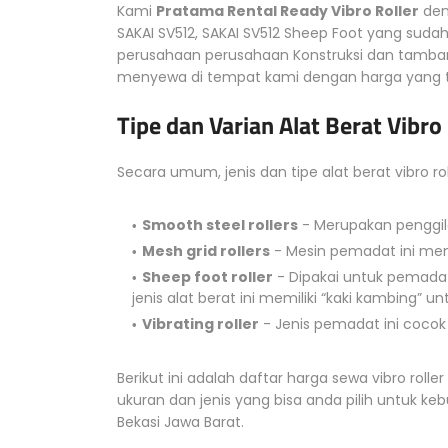
Kami
Pratama Rental Ready Vibro Roller
deng
SAKAI SV512, SAKAI SV512 Sheep Foot yang suda
perusahaan perusahaan Konstruksi dan tamban
menyewa di tempat kami dengan harga yang te
Tipe dan Varian Alat Berat Vibro 
Secara umum, jenis dan tipe alat berat vibro roll
Smooth steel rollers
- Merupakan penggil
Mesh grid rollers
- Mesin pemadat ini mem
Sheep foot roller
- Dipakai untuk pemadat
jenis alat berat ini memiliki “kaki kambin
Vibrating roller
- Jenis pemadat ini cocok u
Berikut ini adalah daftar harga sewa vibro roller
ukuran dan jenis yang bisa anda pilih untuk ke
Bekasi Jawa Barat.