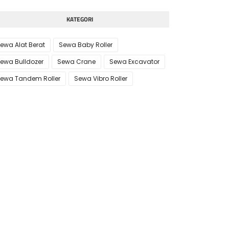
KATEGORI
ewa Alat Berat
Sewa Baby Roller
ewa Bulldozer
Sewa Crane
Sewa Excavator
ewa Tandem Roller
Sewa Vibro Roller