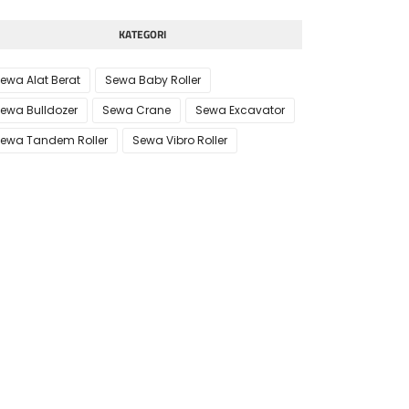
KATEGORI
ewa Alat Berat
Sewa Baby Roller
ewa Bulldozer
Sewa Crane
Sewa Excavator
ewa Tandem Roller
Sewa Vibro Roller