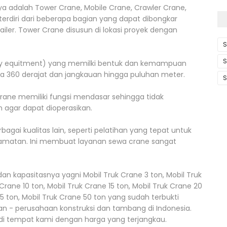
nya adalah Tower Crane, Mobile Crane, Crawler Crane,
terdiri dari beberapa bagian yang dapat dibongkar
ler. Tower Crane disusun di lokasi proyek dengan
S
S
vy equitment) yang memilki bentuk dan kemampuan
 360 derajat dan jangkauan hingga puluhan meter.
S
crane memiliki fungsi mendasar sehingga tidak
agar dapat dioperasikan.
bagai kualitas lain, seperti pelatihan yang tepat untuk
elamatan. Ini membuat layanan sewa crane sangat
dan kapasitasnya yagni Mobil Truk Crane 3 ton, Mobil Truk
Crane 10 ton, Mobil Truk Crane 15 ton, Mobil Truk Crane 20
45 ton, Mobil Truk Crane 50 ton yang sudah terbukti
n - perusahaan konstruksi dan tambang di Indonesia.
 tempat kami dengan harga yang terjangkau.