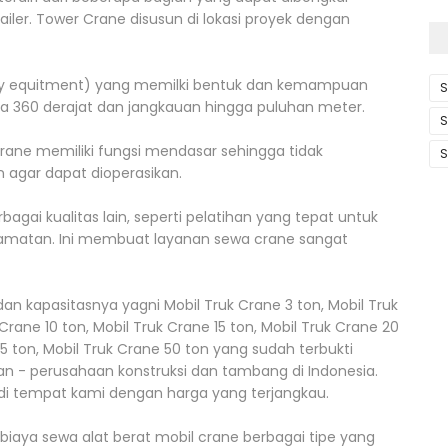
ler. Tower Crane disusun di lokasi proyek dengan
vy equitment) yang memilki bentuk dan kemampuan
S
 360 derajat dan jangkauan hingga puluhan meter.
S
crane memiliki fungsi mendasar sehingga tidak
S
agar dapat dioperasikan.
bagai kualitas lain, seperti pelatihan yang tepat untuk
elamatan. Ini membuat layanan sewa crane sangat
dan kapasitasnya yagni Mobil Truk Crane 3 ton, Mobil Truk
Crane 10 ton, Mobil Truk Crane 15 ton, Mobil Truk Crane 20
45 ton, Mobil Truk Crane 50 ton yang sudah terbukti
n - perusahaan konstruksi dan tambang di Indonesia.
 tempat kami dengan harga yang terjangkau.
 biaya sewa alat berat mobil crane berbagai tipe yang