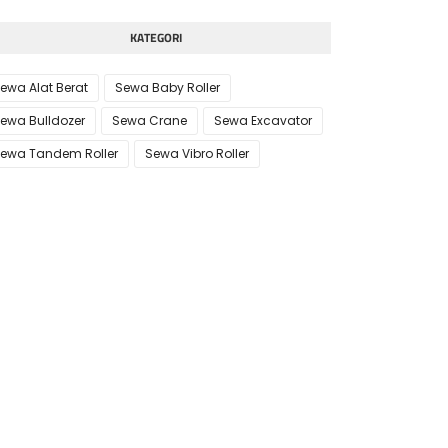
KATEGORI
ewa Alat Berat
Sewa Baby Roller
ewa Bulldozer
Sewa Crane
Sewa Excavator
ewa Tandem Roller
Sewa Vibro Roller