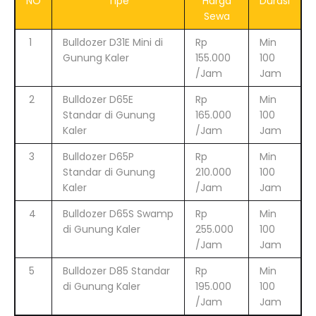
NO
Tipe
Harga
Durasi
Sewa
1
Bulldozer D31E Mini di
Rp
Min
Gunung Kaler
155.000
100
/Jam
Jam
2
Bulldozer D65E
Rp
Min
Standar di Gunung
165.000
100
Kaler
/Jam
Jam
3
Bulldozer D65P
Rp
Min
Standar di Gunung
210.000
100
Kaler
/Jam
Jam
4
Bulldozer D65S Swamp
Rp
Min
di Gunung Kaler
255.000
100
/Jam
Jam
5
Bulldozer D85 Standar
Rp
Min
di Gunung Kaler
195.000
100
/Jam
Jam